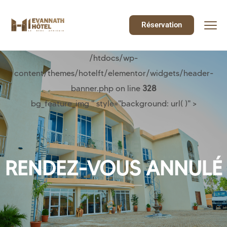
Réservation
/htdocs/wp-
content/themes/hotelft/elementor/widgets/header-
banner.php on line
328
bg_feature_img " style="background: url( )" >
RENDEZ-VOUS ANNULÉ