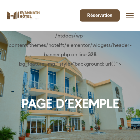
Réservation
/htdocs/wp-
content/themes/hotelft/elementor/widgets/header-
banner.php on line
328
bg_feature_img " style="background: url( )" >
PAGE D’EXEMPLE