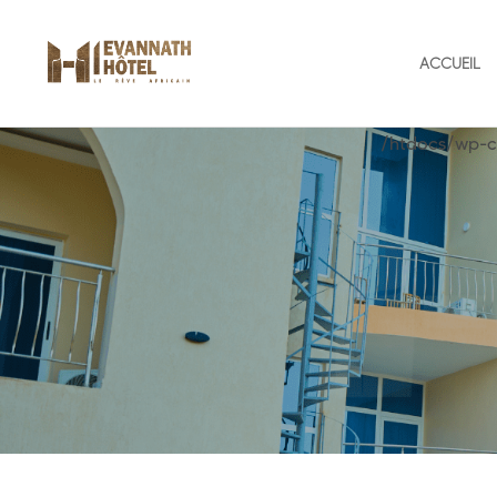
ACCUEIL
/htdocs/wp-c