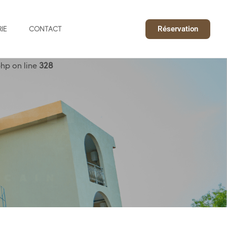
Réservation
IE
CONTACT
hp on line
328