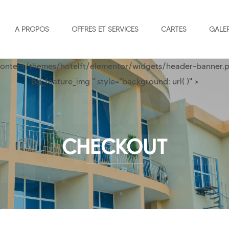
A PROPOS
OFFRES ET SERVICES
CARTES
GALER
ontent/themes/hotelft/elementor/widgets/header-banner.p
bg_feature_img " style="background: url( )" >
CHECKOUT